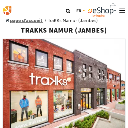
FR
page d'accueil
TraKKs Namur (Jambes)
Nos magasins
TRAKKS NAMUR (JAMBES)
TraKKs Lab
Coaching
Agenda
Clinics
Conférence
Course
Travel