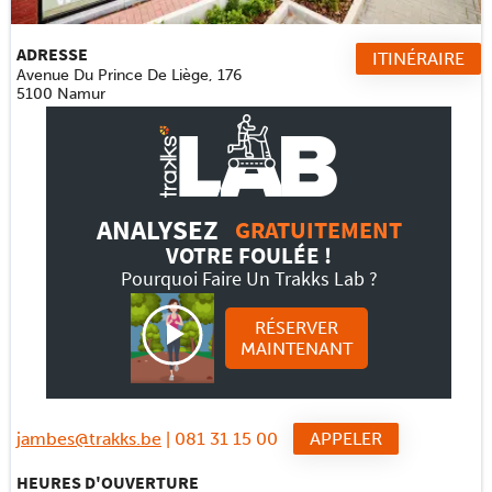
Travel
ADRESSE
ITINÉRAIRE
Avenue Du Prince De Liège, 176
Plus
5100 Namur
À propos
Jobs
ANALYSEZ
GRATUITEMENT
VOTRE FOULÉE !
News
Pourquoi Faire Un Trakks Lab ?
Tests Produits
RÉSERVER
MAINTENANT
TraKKs Team
Partenaires
jambes@trakks.be
| 081 31 15 00
APPELER
Presse
HEURES D'OUVERTURE